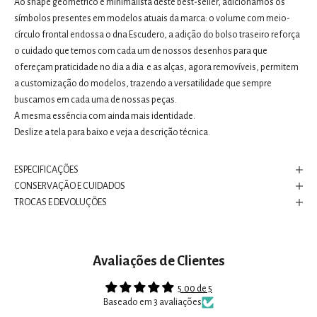
Ao shape geométrico e minimalista deste best-seller, adicionamos os
símbolos presentes em modelos atuais da marca: o volume com meio-
círculo frontal endossa o dna Escudero, a adição do bolso traseiro reforça
o cuidado que temos com cada um de nossos desenhos para que
ofereçam praticidade no dia a dia e as alças, agora removíveis, permitem
a customização do modelos, trazendo a versatilidade que sempre
buscamos em cada uma de nossas peças.
A mesma essência com ainda mais identidade.
Deslize a tela para baixo e veja a descrição técnica.
ESPECIFICAÇÕES
CONSERVAÇÃO E CUIDADOS
TROCAS E DEVOLUÇÕES
Avaliações de Clientes
5.00 de 5
Baseado em 3 avaliações