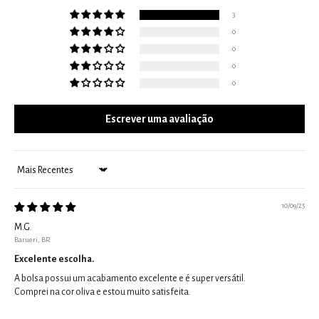
3
0
0
0
0
Escrever uma avaliação
Sort by
10/09/25
M.G.
Barueri, BR
Excelente escolha.
A bolsa possui um acabamento excelente e é super versátil.
Comprei na cor oliva e estou muito satisfeita.