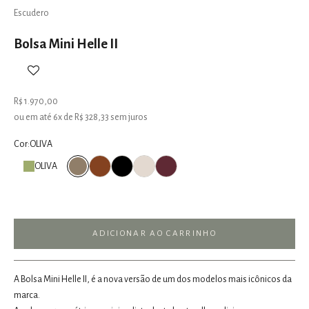
Escudero
Bolsa Mini Helle II
Preço promocional
R$ 1.970,00
ou em até 6x de R$ 328,33 sem juros
Cor:
OLIVA
CARAMEL
PRETO
OFF WHITE
TINTO
OLIVA
OLIVA
ADICIONAR AO CARRINHO
A Bolsa Mini Helle II, é a nova versão de um dos modelos mais icônicos da
marca.