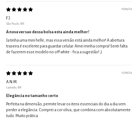
10/09/24
F.J.
São Paulo, BR
A nova versao dessa bolsa esta ainda melhor!
Ja tinha uma mini helle, mas essa versão está ainda melhor! A abertura
traseira é excelente para guardar celular. Amei minha compra! Senti falta
de fazerem esse modelo no off white - fica a sugestão! ;)
12/06/24
A.N.M.
Lajeado, BR
Elegância no tamanho certo
Perfeita na dimensão, permite levar os itens essenciais do dia a dia sem
perder a elegância. Comprei a cor oliva, que combina com absolutamente
tudo. Muito prática.