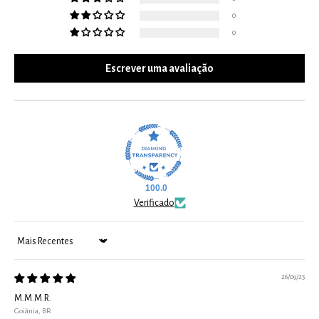
0
0
Escrever uma avaliação
100.0
Verificado
Sort by
26/09/25
M.M.M.R.
Goiânia, BR