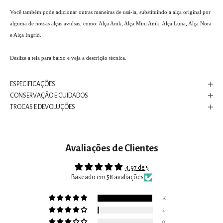
Você também pode adicionar outras maneiras de usá-la, substituindo a alça original por
alguma de nossas alças avulsas, como: Alça Anik, Alça Mini Anik, Alça Luna, Alça Nora
e Alça Ingrid.
Deslize a tela para baixo e veja a descrição técnica.
ESPECIFICAÇÕES
CONSERVAÇÃO E CUIDADOS
TROCAS E DEVOLUÇÕES
Avaliações de Clientes
4.97 de 5
Baseado em 58 avaliações
56
2
0