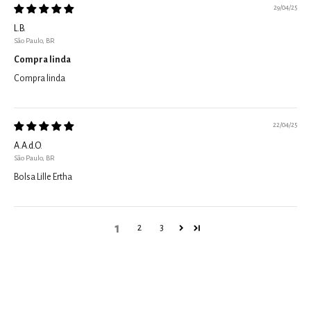
29/04/25
L.B.
São Paulo, BR
Compra linda
Compra linda
22/04/25
A.A.d.O.
São Paulo, BR
Bolsa Lille Ertha
1
2
3