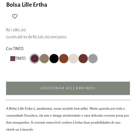
Bolsa Lille Ertha
Preço promocional
R$ 1.980,00
ou em até 6x de R$ 330,00 sem juros
Cor:
TINTO
OLIVA
PRETO
CARAMEL
OFF WHITE
NUT
CINZA
TINTO
TINTO
ADICIONAR AO CARRINHO
A Bolsa Lille Ertha é, atualmente, nosso modelo best-seller. Muito querida por toda a
comunidade Escudero, ela tem o design arredondado e uma delicada corrente presa por
dois mosquetões. A corrente removível confere à bolsa duas possibilidades de uso:
clutch ou à tiracolo.