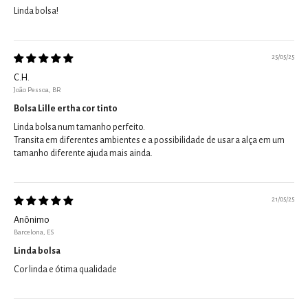
Linda bolsa!
25/05/25
C.H.
João Pessoa, BR
Bolsa Lille ertha cor tinto
Linda bolsa num tamanho perfeito.
Transita em diferentes ambientes e a possibilidade de usar a alça em um
tamanho diferente ajuda mais ainda.
21/05/25
Anônimo
Barcelona, ES
Linda bolsa
Cor linda e ótima qualidade