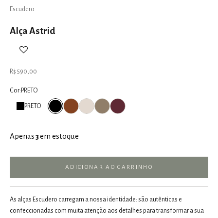
Escudero
Alça Astrid
Preço promocional
R$ 590,00
Cor:
PRETO
CARAMEL
OFF WHITE
OLIVA
TINTO
PRETO
PRETO
Apenas
3
em estoque
ADICIONAR AO CARRINHO
As alças Escudero carregam a nossa identidade: são autênticas e
confeccionadas com muita atenção aos detalhes para transformar a sua