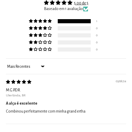
5.00 de 5
Baseado em 1 avaliação
1
0
0
0
0
Sort by
03/08/24
M.G.P.D.R.
Uberlândia, BR
A alça é excelente
Combinou perfeitamente com minha grand ertha