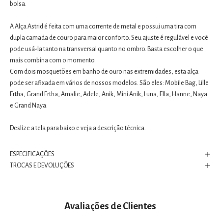
bolsa.
A Alça Astrid é feita com uma corrente de metal e possui uma tira com
dupla camada de couro para maior conforto. Seu ajuste é regulável e você
pode usá-la tanto na transversal quanto no ombro. Basta escolher o que
mais combina com o momento.
Com dois mosquetões em banho de ouro nas extremidades, esta alça
pode ser afixada em vários de nossos modelos. São eles: Mobile Bag, Lille
Ertha, Grand Ertha, Amalie, Adele, Anik, Mini Anik, Luna, Ella, Hanne, Naya
e Grand Naya.
Deslize a tela para baixo e veja a descrição técnica.
ESPECIFICAÇÕES
TROCAS E DEVOLUÇÕES
Avaliações de Clientes