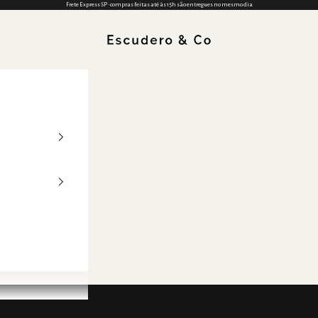
Frete Express SP • compras feitas até às 15h são entregues no mesmo dia
Escudero & Co (BR)