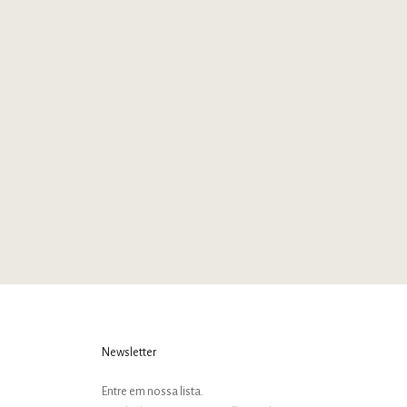
Hannas Sussurro
Mocassim Hannas Sussurro
Preço promocional
Preço promocional
R$ 1.490,00
R$ 1.490,00
Newsletter
Entre em nossa lista.