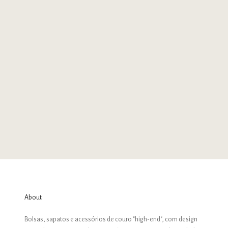
Mocassim Hannas
Mocassim Han
Preço promocional
R$ 1.290,00
Preço pr
R$ 1.290,00
About
Bolsas, sapatos e acessórios de couro "high-end", com design