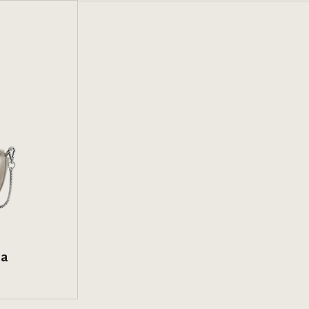
ha
mocional