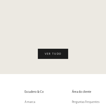
nas
Mocassim Hannas
Mocassim 
omocional
Preço promocional
R$ 1.290,00
VER TUDO
Escudero & Co
Área do cliente
A marca
Perguntas Frequentes