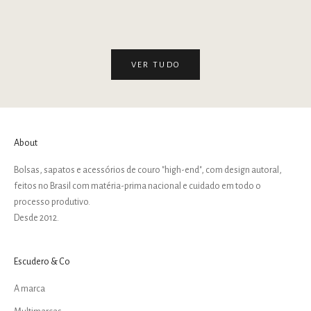
Preço promocional
Preço pr
R$ 1.290,00
R$ 1.290,00
VER TUDO
About
Bolsas, sapatos e acessórios de couro "high-end", com design autoral,
feitos no Brasil com matéria-prima nacional e cuidado em todo o
processo produtivo.
Desde 2012.
Escudero & Co
A marca