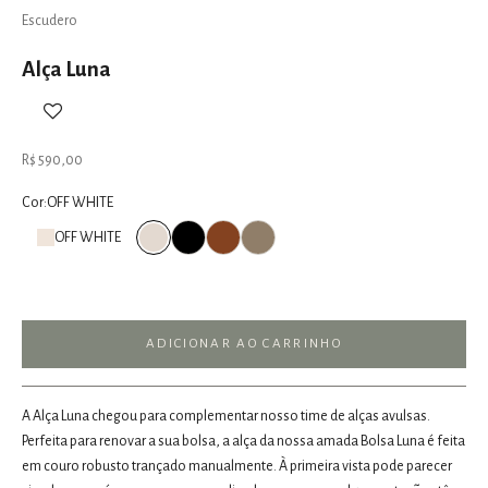
Escudero
Alça Luna
Preço promocional
R$ 590,00
Cor:
OFF WHITE
PRETO
CARAMEL
OLIVA
OFF WHITE
OFF WHITE
ADICIONAR AO CARRINHO
A Alça Luna chegou para complementar nosso time de alças avulsas.
Perfeita para renovar a sua bolsa, a alça da nossa amada Bolsa Luna é feita
em couro robusto trançado manualmente. À primeira vista pode parecer