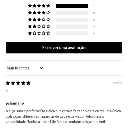
1
0
0
0
0
Escrever uma avaliação
Sort by
06/06/22
p.
pshamano
A alça Luna é perfeita! Era a alça que estava faltando para eu ter uma única
bolsa com diferentes maneiras de usos e de visual. Adoro essa
versatilidade. Tenho a bolsa Lille Ertha e também a alça mini Anik.