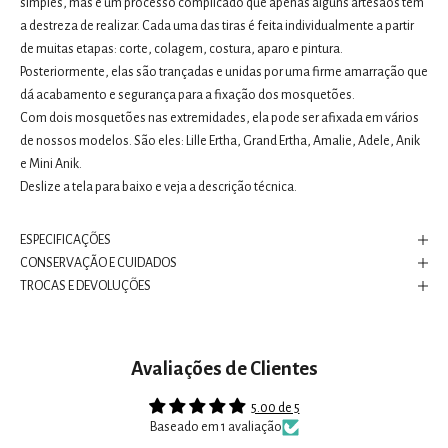
simples, mas é um processo complicado que apenas alguns artesãos têm
a destreza de realizar. Cada uma das tiras é feita individualmente a partir
de muitas etapas: corte, colagem, costura, aparo e pintura.
Posteriormente, elas são trançadas e unidas por uma firme amarração que
dá acabamento e segurança para a fixação dos mosquetões.
Com dois mosquetões nas extremidades, ela pode ser afixada em vários
de nossos modelos. São eles: Lille Ertha, Grand Ertha, Amalie, Adele, Anik
e Mini Anik.
Deslize a tela para baixo e veja a descrição técnica.
ESPECIFICAÇÕES
CONSERVAÇÃO E CUIDADOS
TROCAS E DEVOLUÇÕES
Avaliações de Clientes
5.00 de 5
Baseado em 1 avaliação