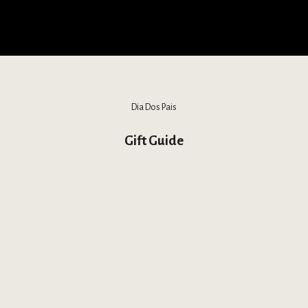
Dia Dos Pais
Gift Guide
ANÇAMENTO
ÚLTIMAS PEÇAS
LANÇAMENTO