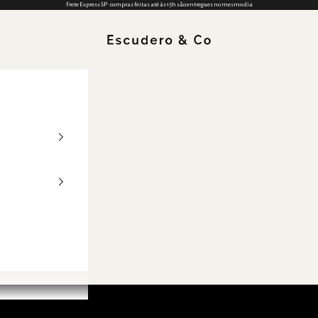
Frete Express SP • compras feitas até às 15h são entregues no mesmo dia
Escudero & Co (BR)